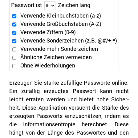
Pass­wort ist
Zei­chen lang
Ver­wen­de Klein­buch­sta­ben (a-z)
Ver­wen­de Groß­buch­sta­ben (A-Z)
Ver­wen­de Zif­fern (0-9)
Ver­wen­de Son­der­zei­chen (z.B. @#/+-*)
Ver­wen­de mehr Son­der­zei­chen
Ähn­li­che Zei­chen ver­mei­den
Ohne Wie­der­ho­lun­gen
Er­zeu­gen Sie star­ke zu­fäl­li­ge Pass­wor­te on­line.
Ein zu­fäl­lig er­zeug­tes Pass­wort kann nicht
leicht er­ra­ten wer­den und bie­tet hohe Si­cher­
heit. Diese Ap­pli­ka­ti­on ver­sucht die Stär­ke des
er­zeug­ten Pass­worts ein­zu­schät­zen, indem es
die In­for­ma­ti­ons­en­tro­pie be­rech­net. Diese
hängt von der Länge des Pass­wor­tes und den