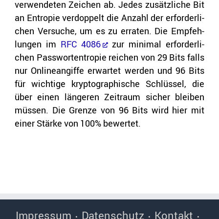
ver­wen­de­ten Zei­chen ab. Jedes zu­sätz­li­che Bit
an En­tro­pie ver­dop­pelt die An­zahl der er­for­der­li­
chen Ver­su­che, um es zu er­ra­ten. Die Emp­feh­
lun­gen im
RFC 4086
zur mi­ni­mal er­for­der­li­
chen Pass­wor­tentro­pie rei­chen von 29 Bits falls
nur On­line­an­gif­fe er­war­tet wer­den und 96 Bits
für wich­ti­ge kryp­to­gra­phi­sche Schlüs­sel, die
über einen län­ge­ren Zeit­raum si­cher blei­ben
müs­sen. Die Gren­ze von 96 Bits wird hier mit
einer Stär­ke von 100% be­wer­tet.
Impressum
Datenschutz
Kontakt